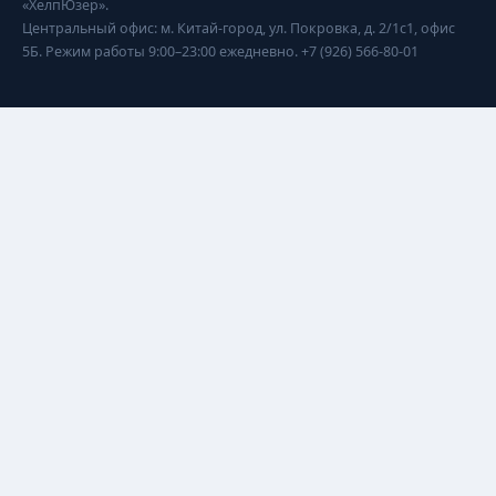
«ХелпЮзер».
Центральный офис: м. Китай-город, ул. Покровка, д. 2/1с1, офис
5Б. Режим работы 9:00–23:00 ежедневно. +7 (926) 566-80-01