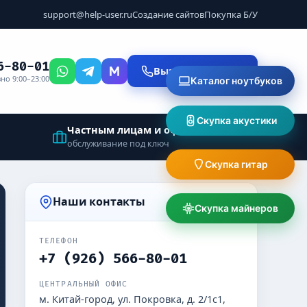
support@help-user.ru
Создание сайтов
Покупка Б/У
6-80-01
Вызвать мастера
но 9:00–23:00
Каталог ноутбуков
Скупка акустики
Частным лицам и офисам
обслуживание под ключ
Скупка гитар
Наши контакты
Скупка майнеров
ТЕЛЕФОН
+7 (926) 566-80-01
ЦЕНТРАЛЬНЫЙ ОФИС
м. Китай-город, ул. Покровка, д. 2/1с1,