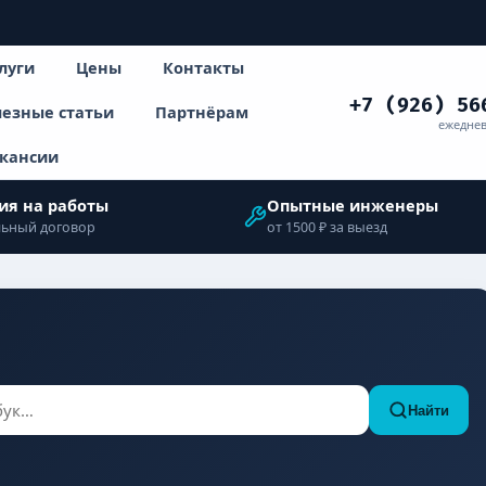
луги
Цены
Контакты
+7 (926) 56
езные статьи
Партнёрам
ежеднев
кансии
ия на работы
Опытные инженеры
ьный договор
от 1500 ₽ за выезд
Найти