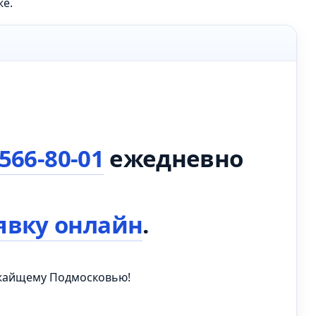
же.
 566-80-01
ежедневно
явку онлайн
.
ижайщему Подмосковью!