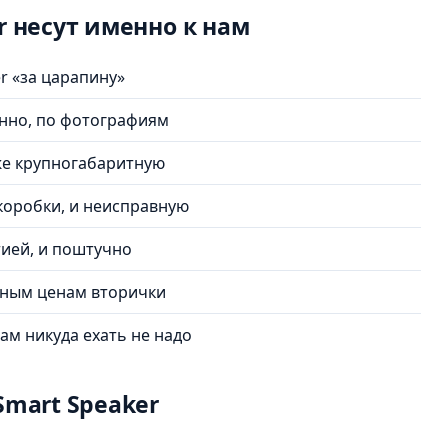
r несут именно к нам
r «за царапину»
онно, по фотографиям
аже крупногабаритную
 коробки, и неисправную
тией, и поштучно
льным ценам вторички
ам никуда ехать не надо
Smart Speaker