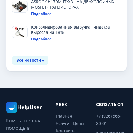
ASROCK H170M-ITX/DL НА ДВУХСЛОЙНЫХ
MOSFET-ТРАНЗИСТОРАХ
Подробнее
Консолидированная выручка "Яндекса"
выросла на 18%
Подробнее
Все новости »
МЕНЮ
СВЯЗАТЬСЯ
HelpUser
Главная
+7 (926) 566-
Компьютерная
Услуги
Цены
80-01
помощь в
Контакты