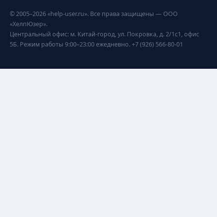
© 2005–2026 «help-user.ru». Все права защищены — ООО
«ХелпЮзер».
Центральный офис: м. Китай-город, ул. Покровка, д. 2/1с1, офис
5Б. Режим работы 9:00–23:00 ежедневно. +7 (926) 566-80-01