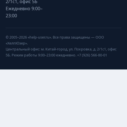
2/1с1, офис 5Б
Ежедневно 9:00–
23:00
© 2005–2026 «help-user.ru». Все права защищены — ООО
«ХелпЮзер».
Центральный офис: м. Китай-город, ул. Покровка, д. 2/1с1, офис
5Б. Режим работы 9:00–23:00 ежедневно. +7 (926) 566-80-01