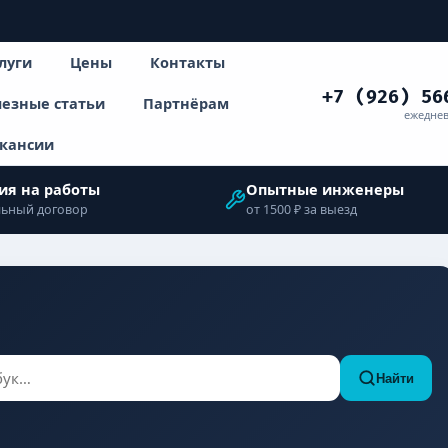
луги
Цены
Контакты
+7 (926) 56
езные статьи
Партнёрам
ежеднев
кансии
ия на работы
Опытные инженеры
ьный договор
от 1500 ₽ за выезд
Найти