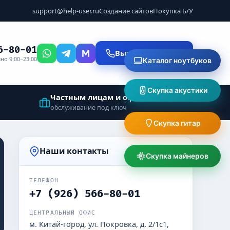
support@help-user.ru
Создание сайтов
Покупка Б/У
6-80-01
Вызвать мастера
но 9:00–23:00
Каталог ноутбуков
Скупка акустики
Частным лицам и офисам
обслуживание под ключ
Скупка гитар
Наши контакты
Скупка майнеров
ТЕЛЕФОН
+7 (926) 566-80-01
ЦЕНТРАЛЬНЫЙ ОФИС
м. Китай-город, ул. Покровка, д. 2/1с1,