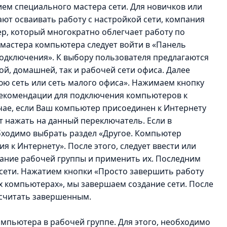
ием специального мастера сети. Для новичков или
ают осваивать работу с настройкой сети, компания
ер, который многократно облегчает работу по
а мастера компьютера следует войти в «Панель
подключения». К выбору пользователя предлагаются
й, домашней, так и рабочей сети офиса. Далее
ю сеть или сеть малого офиса». Нажимаем кнопку
 рекомендации для подключения компьютеров к
учае, если Ваш компьютер присоединен к Интернету
т нажать на данный переключатель. Если в
бходимо выбрать раздел «Другое. Компьютер
 к Интернету». После этого, следует ввести или
ание рабочей группы и применить их. Последним
 сети. Нажатием кнопки «Просто завершить работу
их компьютерах», мы завершаем создание сети. После
 считать завершенным.
омпьютера в рабочей группе. Для этого, необходимо