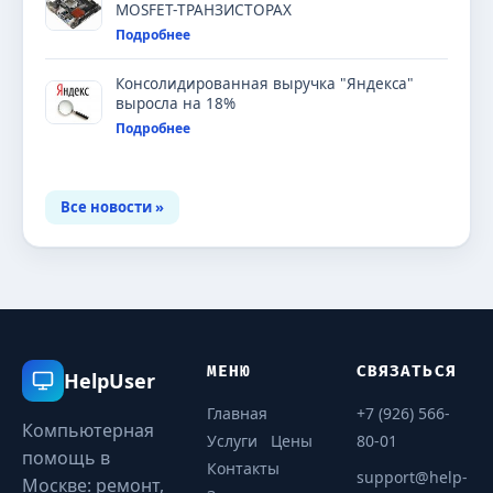
MOSFET-ТРАНЗИСТОРАХ
Подробнее
Консолидированная выручка "Яндекса"
выросла на 18%
Подробнее
Все новости »
МЕНЮ
СВЯЗАТЬСЯ
HelpUser
Главная
+7 (926) 566-
Компьютерная
Услуги
Цены
80-01
помощь в
Контакты
support@help-
Москве: ремонт,