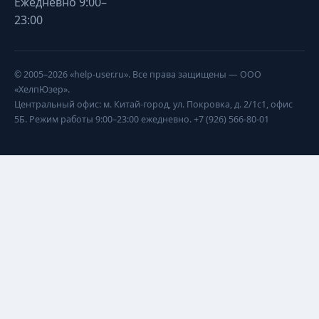
Ежедневно 9:00–
23:00
© 2005–2026 «help-user.ru». Все права защищены — ООО
«ХелпЮзер».
Центральный офис: м. Китай-город, ул. Покровка, д. 2/1с1, офис
5Б. Режим работы 9:00–23:00 ежедневно. +7 (926) 566-80-01