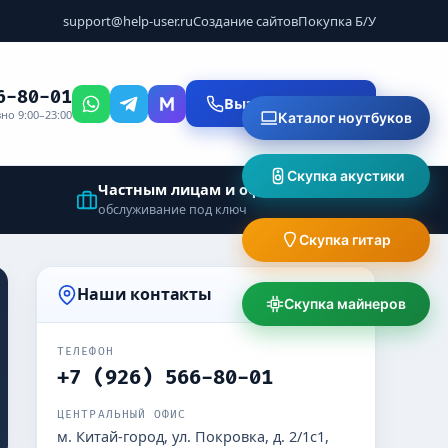
support@help-user.ru
Создание сайтов
Покупка Б/У
6-80-01
Вызвать мастера
но 9:00–23:00
Каталог ноутбуков
Скупка акустики
Частным лицам и офисам
обслуживание под ключ
Скупка гитар
Наши контакты
Скупка майнеров
ТЕЛЕФОН
+7 (926) 566-80-01
ЦЕНТРАЛЬНЫЙ ОФИС
м. Китай-город, ул. Покровка, д. 2/1с1,