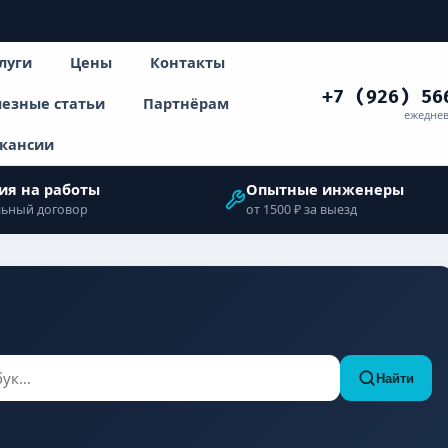
луги
Цены
Контакты
+7 (926) 56
езные статьи
Партнёрам
ежеднев
кансии
ия на работы
Опытные инженеры
ьный договор
от 1500 ₽ за выезд
Найти