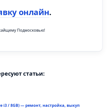
явку онлайн
.
ижайщему Подмосковью!
ересуют статьи:
re i3 / 8GB) — ремонт, настройка, выкуп