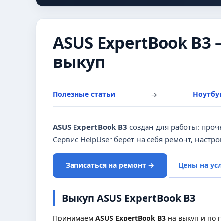
ASUS ExpertBook B3 
выкуп
Полезные статьи
Ноутбук
→
ASUS ExpertBook B3
создан для работы: проч
Сервис HelpUser берёт на себя ремонт, настро
Записаться на ремонт →
Цены на ус
Выкуп ASUS ExpertBook B3
Принимаем
ASUS ExpertBook B3
на выкуп и по п