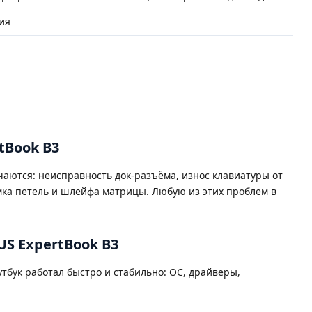
ия
tBook B3
чаются: неисправность док-разъёма, износ клавиатуры от
омка петель и шлейфа матрицы. Любую из этих проблем в
S ExpertBook B3
утбук работал быстро и стабильно: ОС, драйверы,