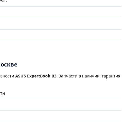
ель
Москве
авности
ASUS ExpertBook B3
. Запчасти в наличии, гарантия
яти