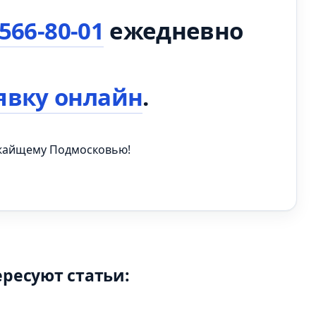
 566-80-01
ежедневно
явку онлайн
.
ижайщему Подмосковью!
ересуют статьи: