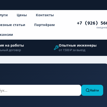
луги
Цены
Контакты
+7 (926) 56
езные статьи
Партнёрам
ежеднев
кансии
ия на работы
Опытные инженеры
ьный договор
от 1500 ₽ за выезд
Найти