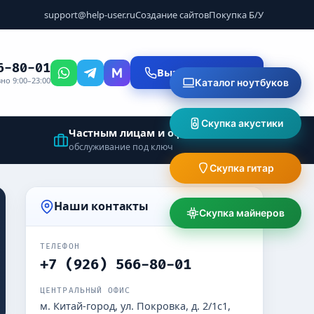
support@help-user.ru
Создание сайтов
Покупка Б/У
6-80-01
Вызвать мастера
но 9:00–23:00
Каталог ноутбуков
Скупка акустики
Частным лицам и офисам
обслуживание под ключ
Скупка гитар
Наши контакты
Скупка майнеров
ТЕЛЕФОН
+7 (926) 566-80-01
ЦЕНТРАЛЬНЫЙ ОФИС
м. Китай-город, ул. Покровка, д. 2/1с1,