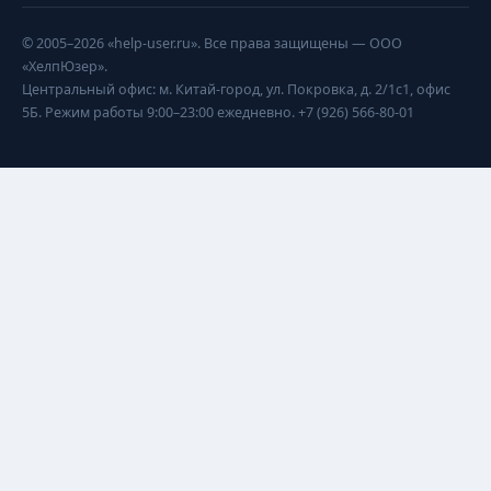
© 2005–2026 «help-user.ru». Все права защищены — ООО
«ХелпЮзер».
Центральный офис: м. Китай-город, ул. Покровка, д. 2/1с1, офис
5Б. Режим работы 9:00–23:00 ежедневно. +7 (926) 566-80-01