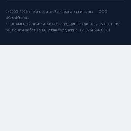
© 2005–2026 «help-user.ru». Все права защищены — ООО
«ХелпЮзер».
Центральный офис: м. Китай-город, ул. Покровка, д. 2/1с1, офис
5Б. Режим работы 9:00–23:00 ежедневно. +7 (926) 566-80-01