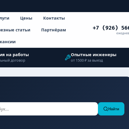
луги
Цены
Контакты
+7 (926) 56
езные статьи
Партнёрам
ежеднев
кансии
ия на работы
Опытные инженеры
ьный договор
от 1500 ₽ за выезд
Найти