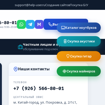
support@help-user.ru
Создание сайтов
Покупка Б/У
6-80-01
Вызвать мастера
но 9:00–23:00
Каталог ноутбуков
Скупка акустики
Частным лицам и офисам
обслуживание под ключ
Скупка гитар
Наши контакты
Скупка майнеров
ТЕЛЕФОН
+7 (926) 566-80-01
ЦЕНТРАЛЬНЫЙ ОФИС
м. Китай-город, ул. Покровка, д. 2/1с1,