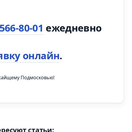
 566-80-01
ежедневно
явку онлайн
.
ижайщему Подмосковью!
ересуют статьи: