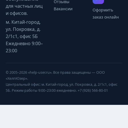
Отзывы
для частных лиц
Вакансии
Оформить
и офисов.
заказ онлайн
м. Китай-город,
ул. Покровка, д.
2/1с1, офис 5Б
Ежедневно 9:00–
23:00
© 2005–2026 «help-user.ru». Все права защищены — ООО
«ХелпЮзер».
Центральный офис: м. Китай-город, ул. Покровка, д. 2/1с1, офис
5Б. Режим работы 9:00–23:00 ежедневно. +7 (926) 566-80-01