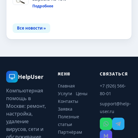
Подробнее
Все новости »
МЕНЮ
СВЯЗАТЬСЯ
HelpUser
Главная
+7 (926) 566-
Компьютерная
Услуги
Цены
80-01
помощь в
Контакты
support@help-
Москве: ремонт,
Заявка
user.ru
настройка,
Полезные
удаление
статьи
вирусов, сети и
Партнёрам
обслуживание