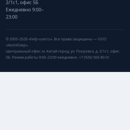
2/1с1, офис 5Б
Ежедневно 9:00–
23:00
© 2005–2026 «help-user.ru». Все права защищены — ООО
«ХелпЮзер».
Центральный офис: м. Китай-город, ул. Покровка, д. 2/1с1, офис
5Б. Режим работы 9:00–23:00 ежедневно. +7 (926) 566-80-01