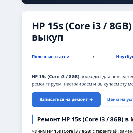
HP 15s (Core i3 / 8G
выкуп
Полезные статьи
Ноутбук
→
HP 15s (Core i3 / 8GB)
подходит для повседне
ремонтируем, настраиваем и выкупаем эту м
Записаться на ремонт →
Цены на ус
Ремонт HP 15s (Core i3 / 8GB) в
Чиним
HP 15s (Core i3 / 8GB)
с гарантией: замен