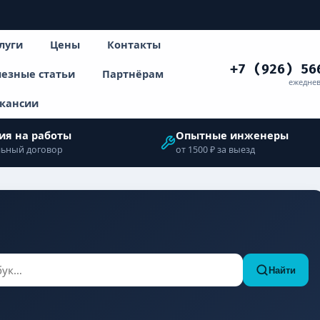
луги
Цены
Контакты
+7 (926) 56
езные статьи
Партнёрам
ежеднев
кансии
ия на работы
Опытные инженеры
ьный договор
от 1500 ₽ за выезд
Найти