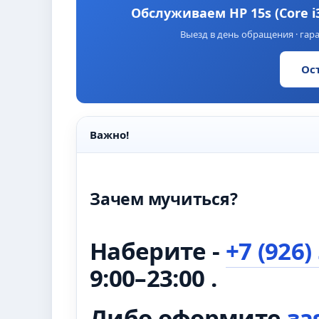
Обслуживаем HP 15s (Core i
Выезд в день обращения · гара
Ос
Важно!
Зачем мучиться?
Наберите -
+7 (926)
9:00–23:00 .
Либо оформите
за