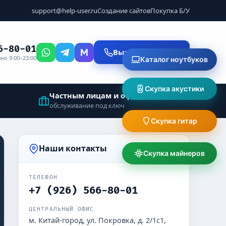
support@help-user.ru
Создание сайтов
Покупка Б/У
6-80-01
Вызвать мастера
но 9:00–23:00
Каталог ноутбуков
Скупка акустики
Частным лицам и офисам
обслуживание под ключ
Скупка гитар
Наши контакты
Скупка майнеров
ТЕЛЕФОН
+7 (926) 566-80-01
ЦЕНТРАЛЬНЫЙ ОФИС
м. Китай-город, ул. Покровка, д. 2/1с1,