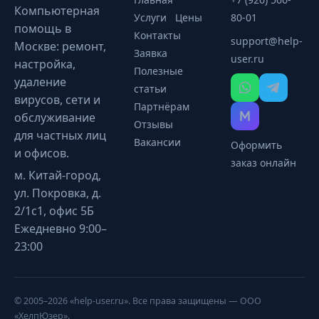
Компьютерная
Услуги
Цены
80-01
помощь в
Контакты
support@help-
Москве: ремонт,
Заявка
user.ru
настройка,
Полезные
удаление
статьи
вирусов, сети и
Партнёрам
обслуживание
Отзывы
для частных лиц
Вакансии
Оформить
и офисов.
заказ онлайн
м. Китай-город,
ул. Покровка, д.
2/1с1, офис 5Б
Ежедневно 9:00–
23:00
© 2005–2026 «help-user.ru». Все права защищены — ООО
«ХелпЮзер».