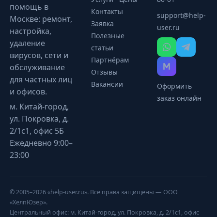
помощь в
Контакты
support@help-
Москве: ремонт,
Заявка
user.ru
настройка,
Полезные
удаление
статьи
вирусов, сети и
Партнёрам
обслуживание
Отзывы
для частных лиц
Вакансии
Оформить
и офисов.
заказ онлайн
м. Китай-город,
ул. Покровка, д.
2/1с1, офис 5Б
Ежедневно 9:00–
23:00
© 2005–2026 «help-user.ru». Все права защищены — ООО
«ХелпЮзер».
Центральный офис: м. Китай-город, ул. Покровка, д. 2/1с1, офис