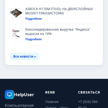
ASROCK H170M-ITX/DL НА ДВУХСЛОЙНЫХ
MOSFET-ТРАНЗИСТОРАХ
Подробнее
Консолидированная выручка "Яндекса"
выросла на 18%
Подробнее
Все новости »
МЕНЮ
СВЯЗАТЬСЯ
HelpUser
Главная
+7 (926) 566-
Компьютерная
Услуги
Цены
80-01