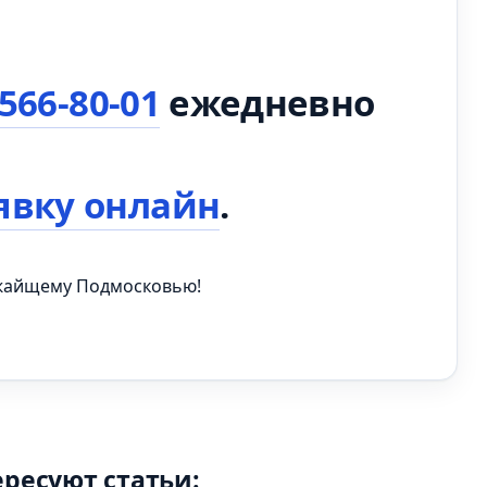
 566-80-01
ежедневно
явку онлайн
.
ижайщему Подмосковью!
ересуют статьи: