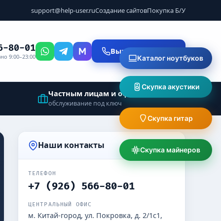
support@help-user.ru
Создание сайтов
Покупка Б/У
6-80-01
Вызвать мастера
но 9:00–23:00
Каталог ноутбуков
Скупка акустики
Частным лицам и офисам
обслуживание под ключ
Скупка гитар
Наши контакты
Скупка майнеров
ТЕЛЕФОН
+7 (926) 566-80-01
ЦЕНТРАЛЬНЫЙ ОФИС
м. Китай-город, ул. Покровка, д. 2/1с1,