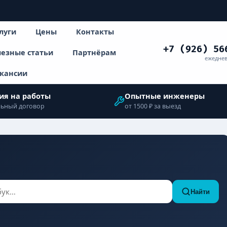
луги
Цены
Контакты
+7 (926) 56
езные статьи
Партнёрам
ежеднев
кансии
ия на работы
Опытные инженеры
ьный договор
от 1500 ₽ за выезд
Найти