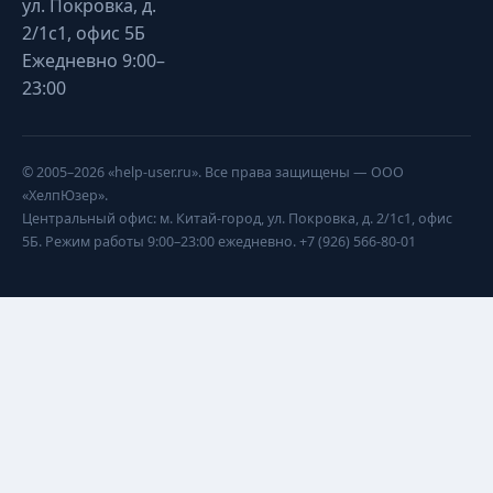
ул. Покровка, д.
2/1с1, офис 5Б
Ежедневно 9:00–
23:00
© 2005–2026 «help-user.ru». Все права защищены — ООО
«ХелпЮзер».
Центральный офис: м. Китай-город, ул. Покровка, д. 2/1с1, офис
5Б. Режим работы 9:00–23:00 ежедневно. +7 (926) 566-80-01