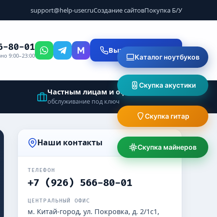
support@help-user.ru
Создание сайтов
Покупка Б/У
6-80-01
Вызвать мастера
но 9:00–23:00
Каталог ноутбуков
Скупка акустики
Частным лицам и офисам
обслуживание под ключ
Скупка гитар
Наши контакты
Скупка майнеров
ТЕЛЕФОН
+7 (926) 566-80-01
ЦЕНТРАЛЬНЫЙ ОФИС
м. Китай-город, ул. Покровка, д. 2/1с1,