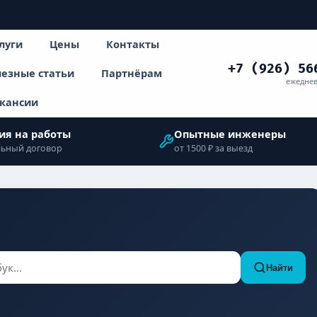
луги
Цены
Контакты
+7 (926) 56
езные статьи
Партнёрам
ежеднев
кансии
ия на работы
Опытные инженеры
ьный договор
от 1500 ₽ за выезд
Найти