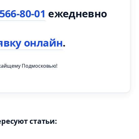
 566-80-01
ежедневно
явку онлайн
.
ижайщему Подмосковью!
ересуют статьи: