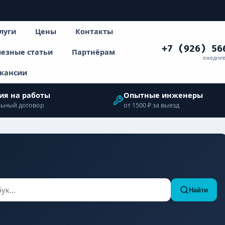
луги
Цены
Контакты
+7 (926) 56
езные статьи
Партнёрам
ежеднев
кансии
ия на работы
Опытные инженеры
ьный договор
от 1500 ₽ за выезд
Найти