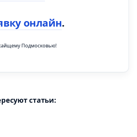
явку онлайн
.
ижайщему Подмосковью!
ересуют статьи: