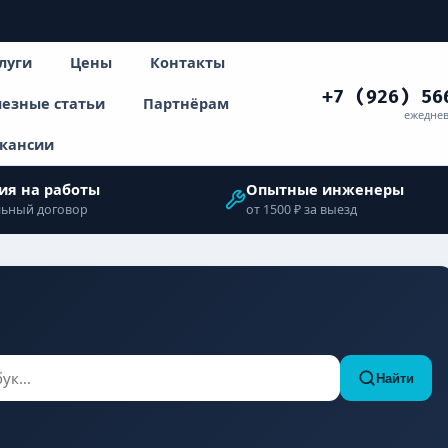
луги
Цены
Контакты
+7 (926) 56
езные статьи
Партнёрам
ежеднев
кансии
ия на работы
Опытные инженеры
ьный договор
от 1500 ₽ за выезд
Найти