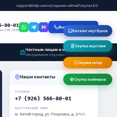
support@help-user.ru
Создание сайтов
Покупка Б/У
6-80-01
Вызвать мастера
но 9:00–23:00
Каталог ноутбуков
Скупка акустики
Частным лицам и офисам
обслуживание под ключ
Скупка гитар
Наши контакты
Скупка майнеров
ТЕЛЕФОН
+7 (926) 566-80-01
ЦЕНТРАЛЬНЫЙ ОФИС
м. Китай-город, ул. Покровка, д. 2/1с1,