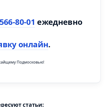
 566-80-01
ежедневно
явку онлайн
.
ижайщему Подмосковью!
ересуют статьи: