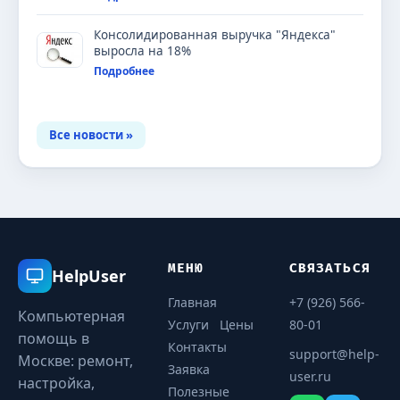
Консолидированная выручка "Яндекса"
выросла на 18%
Подробнее
Все новости »
МЕНЮ
СВЯЗАТЬСЯ
HelpUser
Главная
+7 (926) 566-
Компьютерная
Услуги
Цены
80-01
помощь в
Контакты
support@help-
Москве: ремонт,
Заявка
user.ru
настройка,
Полезные