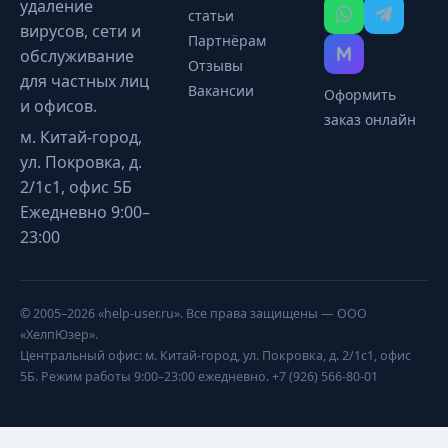
удаление
статьи
вирусов, сети и
Партнёрам
обслуживание
Отзывы
для частных лиц
Вакансии
Оформить
и офисов.
заказ онлайн
м. Китай-город,
ул. Покровка, д.
2/1с1, офис 5Б
Ежедневно 9:00–
23:00
© 2005–2026 «help-user.ru». Все права защищены — ООО
«ХелпЮзер».
Центральный офис: м. Китай-город, ул. Покровка, д. 2/1с1, офис
5Б. Режим работы 9:00–23:00 ежедневно. +7 (926) 566-80-01