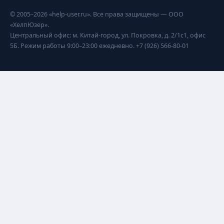
© 2005–2026 «help-user.ru». Все права защищены — ООО
«ХелпЮзер».
Центральный офис: м. Китай-город, ул. Покровка, д. 2/1с1, офис
5Б. Режим работы 9:00–23:00 ежедневно. +7 (926) 566-80-01