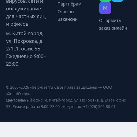
вирусов, сети и
Партнёрам
обслуживание
Отзывы
для частных лиц
Вакансии
Оформить
и офисов.
заказ онлайн
м. Китай-город,
ул. Покровка, д.
2/1с1, офис 5Б
Ежедневно 9:00–
23:00
© 2005–2026 «help-user.ru». Все права защищены — ООО
«ХелпЮзер».
Центральный офис: м. Китай-город, ул. Покровка, д. 2/1с1, офис
5Б. Режим работы 9:00–23:00 ежедневно. +7 (926) 566-80-01