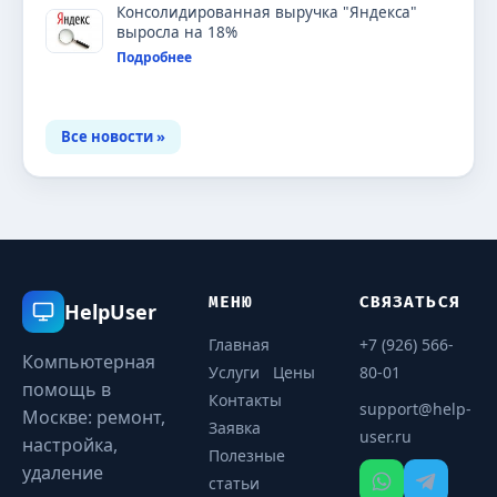
Консолидированная выручка "Яндекса"
выросла на 18%
Подробнее
Все новости »
МЕНЮ
СВЯЗАТЬСЯ
HelpUser
Главная
+7 (926) 566-
Компьютерная
Услуги
Цены
80-01
помощь в
Контакты
support@help-
Москве: ремонт,
Заявка
user.ru
настройка,
Полезные
удаление
статьи