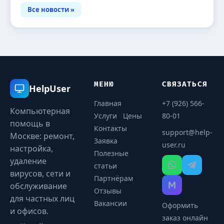
Все новости »
МЕНЮ
СВЯЗАТЬСЯ
HelpUser
Главная
+7 (926) 566-
Компьютерная
Услуги
Цены
80-01
помощь в
Контакты
support@help-
Москве: ремонт,
Заявка
user.ru
настройка,
Полезные
удаление
статьи
вирусов, сети и
Партнёрам
обслуживание
Отзывы
для частных лиц
Вакансии
Оформить
и офисов.
заказ онлайн