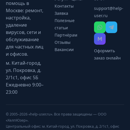
помощь в
Контакты
support@help-
Москве: ремонт,
Заявка
user.ru
настройка,
Полезные
удаление
статьи
вирусов, сети и
Партнёрам
обслуживание
Отзывы
для частных лиц
Вакансии
Оформить
и офисов.
заказ онлайн
м. Китай-город,
ул. Покровка, д.
2/1с1, офис 5Б
Ежедневно 9:00–
23:00
© 2005–2026 «help-user.ru». Все права защищены — ООО
«ХелпЮзер».
Центральный офис: м. Китай-город, ул. Покровка, д. 2/1с1, офис