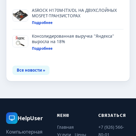
ASROCK H170M-ITX/DL НА ДВУХСЛОЙНЫХ
MOSFET-ТРАНЗИСТОРАХ
Подробнее
Консолидированная выручка "Яндекса"
выросла на 18%
Подробнее
Все новости »
МЕНЮ
СВЯЗАТЬСЯ
HelpUser
Главная
+7 (926) 566-
Компьютерная
Услуги
Цены
80-01