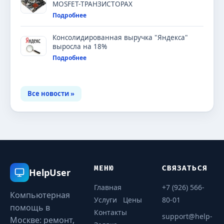
MOSFET-ТРАНЗИСТОРАХ
Подробнее
Консолидированная выручка "Яндекса"
выросла на 18%
Подробнее
Все новости »
МЕНЮ
СВЯЗАТЬСЯ
HelpUser
Главная
+7 (926) 566-
Компьютерная
Услуги
Цены
80-01
помощь в
Контакты
support@help-
Москве: ремонт,