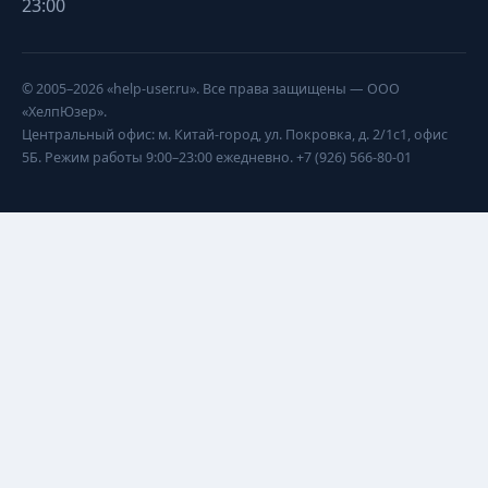
23:00
© 2005–2026 «help-user.ru». Все права защищены — ООО
«ХелпЮзер».
Центральный офис: м. Китай-город, ул. Покровка, д. 2/1с1, офис
5Б. Режим работы 9:00–23:00 ежедневно. +7 (926) 566-80-01