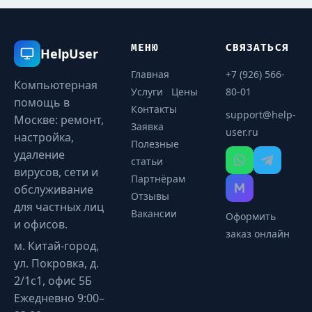
МЕНЮ
СВЯЗАТЬСЯ
HelpUser
Главная
+7 (926) 566-
Компьютерная
Услуги
Цены
80-01
помощь в
Контакты
support@help-
Москве: ремонт,
Заявка
user.ru
настройка,
Полезные
удаление
статьи
вирусов, сети и
Партнёрам
обслуживание
Отзывы
для частных лиц
Вакансии
Оформить
и офисов.
заказ онлайн
м. Китай-город,
ул. Покровка, д.
2/1с1, офис 5Б
Ежедневно 9:00–