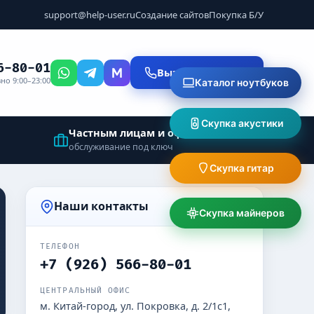
support@help-user.ru
Создание сайтов
Покупка Б/У
6-80-01
Вызвать мастера
но 9:00–23:00
Каталог ноутбуков
Скупка акустики
Частным лицам и офисам
обслуживание под ключ
Скупка гитар
Наши контакты
Скупка майнеров
ТЕЛЕФОН
+7 (926) 566-80-01
ЦЕНТРАЛЬНЫЙ ОФИС
м. Китай-город, ул. Покровка, д. 2/1с1,