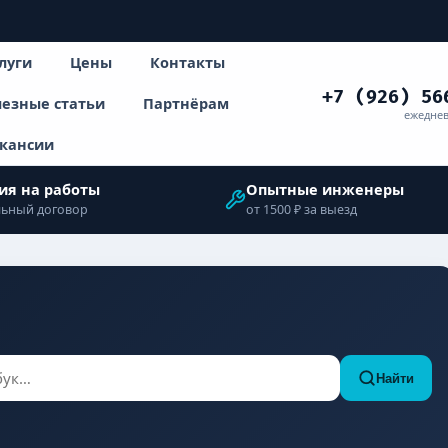
луги
Цены
Контакты
+7 (926) 56
езные статьи
Партнёрам
ежеднев
кансии
ия на работы
Опытные инженеры
ьный договор
от 1500 ₽ за выезд
Найти