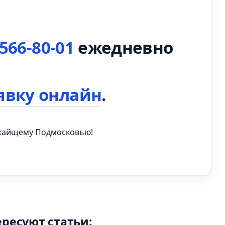
 566-80-01
ежедневно
явку онлайн
.
ижайщему Подмосковью!
ересуют статьи: