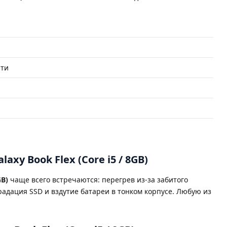
ю
яти
xy Book Flex (Core i5 / 8GB)
GB)
чаще всего встречаются: перегрев из-за забитого
градация SSD и вздутие батареи в тонком корпусе. Любую из
.