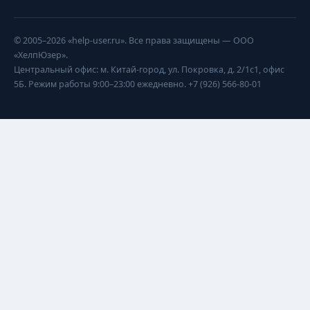
© 2005–2026 «help-user.ru». Все права защищены — ООО
«ХелпЮзер».
Центральный офис: м. Китай-город, ул. Покровка, д. 2/1с1, офис
5Б. Режим работы 9:00–23:00 ежедневно. +7 (926) 566-80-01