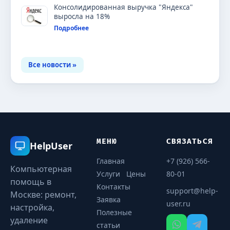
Консолидированная выручка "Яндекса"
выросла на 18%
Подробнее
Все новости »
МЕНЮ
СВЯЗАТЬСЯ
HelpUser
Главная
+7 (926) 566-
Компьютерная
Услуги
Цены
80-01
помощь в
Контакты
support@help-
Москве: ремонт,
Заявка
user.ru
настройка,
Полезные
удаление
статьи