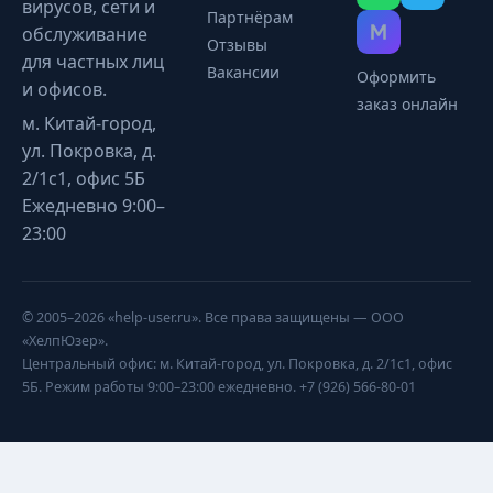
вирусов, сети и
Партнёрам
обслуживание
Отзывы
для частных лиц
Вакансии
Оформить
и офисов.
заказ онлайн
м. Китай-город,
ул. Покровка, д.
2/1с1, офис 5Б
Ежедневно 9:00–
23:00
© 2005–2026 «help-user.ru». Все права защищены — ООО
«ХелпЮзер».
Центральный офис: м. Китай-город, ул. Покровка, д. 2/1с1, офис
5Б. Режим работы 9:00–23:00 ежедневно. +7 (926) 566-80-01