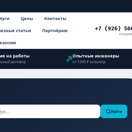
луги
Цены
Контакты
+7 (926) 56
езные статьи
Партнёрам
ежеднев
кансии
ия на работы
Опытные инженеры
ьный договор
от 1500 ₽ за выезд
Найти