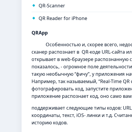
QR-Scanner
QR Reader for iPhone
QRApp
Особенностью и, скорее всего, недоста
сканер распознает в QR-коде URL-сайта и
открывает в web-браузере распознанную сс
показалось, - огромное поле деятельност
такую необычную “фичу”, у приложения н
Например, так называемый, “Real-Time QR c
фотографировать код, запустите приложен
приложение распознает код, оно само вам
поддерживает следующие типы кодов: URL,
координаты, текст, iOS- линки и т.д. Счит
историю кодов.