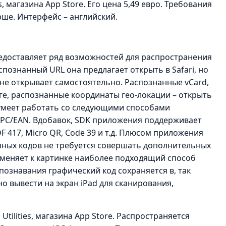
, магазина App Store. Его цена 5,49 евро. Требования
рше. Интерфейс – английский.
редоставляет ряд возможностей для распространения
ознанный URL она предлагает открыть в Safari, но
 не открывает самостоятельно. Распознанные vCard,
ге, распознанные координаты гео-локации – открыть
умеет работать со следующими способами
UPC/EAN. Вдобавок, SDK приложения поддерживает
 417, Micro QR, Code 39 и т.д. Плюсом приложения
ичных кодов не требуется совершать дополнительных
меняет к картинке наиболее подходящий способ
познавания графический код сохраняется в, так
о вывести на экран iPad для сканирования,
ities, магазина App Store. Распространяется