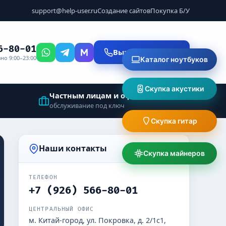
support@help-user.ru
Создание сайтов
Покупка Б/У
6-80-01
Вызвать мастера
но 9:00–23:00
Каталог ноутбуков
Скупка акустики
Частным лицам и офисам
обслуживание под ключ
Скупка гитар
Наши контакты
Скупка майнеров
ТЕЛЕФОН
+7 (926) 566-80-01
ЦЕНТРАЛЬНЫЙ ОФИС
м. Китай-город, ул. Покровка, д. 2/1с1,