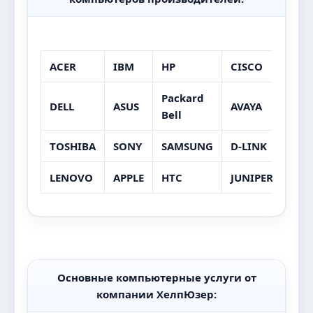
ACER
IBM
HP
CISCO
LG
Packard
DELL
ASUS
AVAYA
MSI
Bell
TOSHIBA
SONY
SAMSUNG
D-LINK
XIA
LENOVO
APPLE
HTC
JUNIPER
EXT
Основные компьютерные услуги от
компании ХелпЮзер: