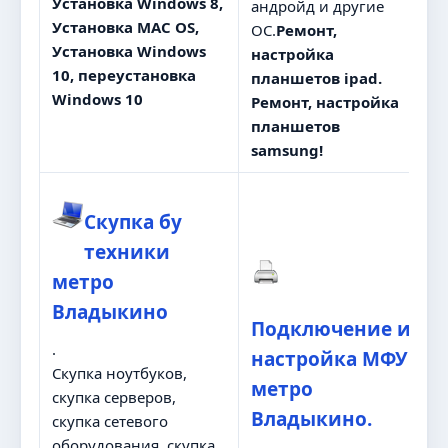
Установка Windows 8,
андройд и другие
Установка MAC OS,
ОС.
Ремонт,
Установка Windows
настройка
10, переустановка
планшетов ipad.
Windows 10
Ремонт, настройка
планшетов
samsung!
Скупка бу
техники
метро
Владыкино
Подключение и
.
настройка МФУ
Скупка ноутбуков,
метро
скупка серверов,
Владыкино.
скупка сетевого
оборудования, скупка