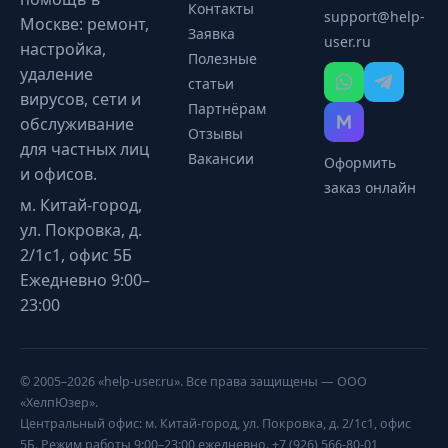
Контакты
support@help-
Москве: ремонт,
Заявка
user.ru
настройка,
Полезные
удаление
статьи
вирусов, сети и
Партнёрам
обслуживание
Отзывы
для частных лиц
Вакансии
Оформить
и офисов.
заказ онлайн
м. Китай-город,
ул. Покровка, д.
2/1с1, офис 5Б
Ежедневно 9:00–
23:00
© 2005–2026 «help-user.ru». Все права защищены — ООО
«ХелпЮзер».
Центральный офис: м. Китай-город, ул. Покровка, д. 2/1с1, офис
5Б. Режим работы 9:00–23:00 ежедневно. +7 (926) 566-80-01