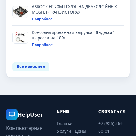
ASROCK H170M-ITX/DL НА ДВУХСЛОЙНЫХ
MOSFET-ТРАНЗИСТОРАХ
Подробнее
Консолидированная выручка "Яндекса"
выросла на 18%
Подробнее
Все новости »
МЕНЮ
СВЯЗАТЬСЯ
HelpUser
Главная
+7 (926) 566-
Компьютерная
Услуги
Цены
80-01
помощь в