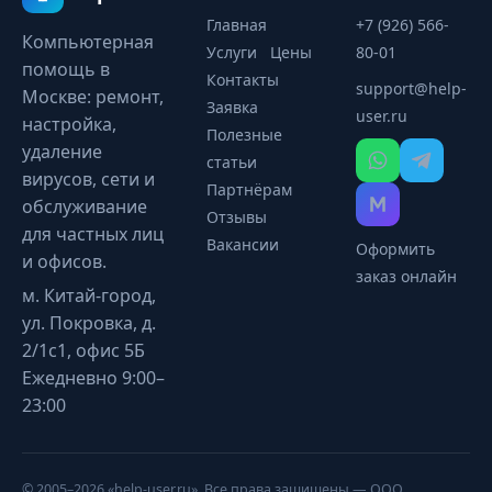
Главная
+7 (926) 566-
Компьютерная
Услуги
Цены
80-01
помощь в
Контакты
support@help-
Москве: ремонт,
Заявка
user.ru
настройка,
Полезные
удаление
статьи
вирусов, сети и
Партнёрам
обслуживание
Отзывы
для частных лиц
Вакансии
Оформить
и офисов.
заказ онлайн
м. Китай-город,
ул. Покровка, д.
2/1с1, офис 5Б
Ежедневно 9:00–
23:00
© 2005–2026 «help-user.ru». Все права защищены — ООО