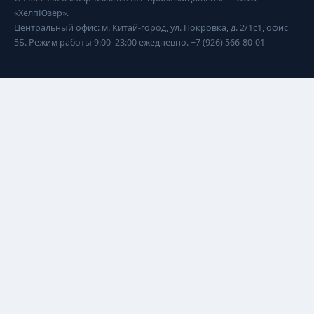
«ХелпЮзер».
Центральный офис: м. Китай-город, ул. Покровка, д. 2/1с1, офис
5Б. Режим работы 9:00–23:00 ежедневно. +7 (926) 566-80-01