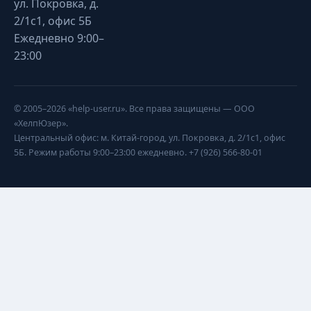
ул. Покровка, д.
2/1с1, офис 5Б
Ежедневно 9:00–
23:00
© 2005–2026 «help-user.ru». Все права защищены — ООО
«ХелпЮзер».
Центральный офис: м. Китай-город, ул. Покровка, д. 2/1с1, офис
5Б. Режим работы 9:00–23:00 ежедневно. +7 (926) 566-80-01