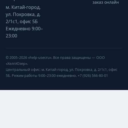
заказ онлайн
м. Китай-город,
ул. Покровка, д.
2/1с1, офис 5Б
Ежедневно 9:00–
23:00
© 2005–2026 «help-user.ru». Все права защищены — ООО
«ХелпЮзер».
Центральный офис: м. Китай-город, ул. Покровка, д. 2/1с1, офис
5Б. Режим работы 9:00–23:00 ежедневно. +7 (926) 566-80-01