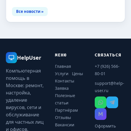
Все новости »
МЕНЮ
СВЯЗАТЬСЯ
HelpUser
Главная
+7 (926) 566-
Компьютерная
Услуги
Цены
80-01
помощь в
Контакты
support@help-
Москве: ремонт,
Заявка
user.ru
настройка,
Полезные
удаление
статьи
вирусов, сети и
Партнёрам
обслуживание
Отзывы
для частных лиц
Вакансии
Оформить
и офисов.